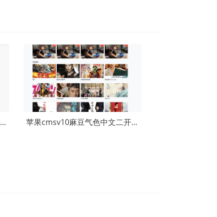
苹果cmsV10仿茶杯狐双色自适应模板
苹果cmsv10麻豆气色中文二开模板