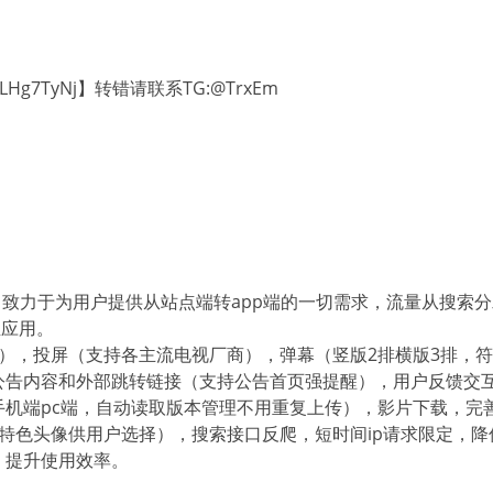
BeLHg7TyNj】转错请联系TG:@TrxEm
cms，致力于为用户提供从站点端转app端的一切需求，流量从搜
生应用。
），投屏（支持各主流电视厂商），弹幕（竖版2排横版3排，
公告内容和外部跳转链接（支持公告首页强提醒），用户反馈交
手机端pc端，自动读取版本管理不用重复上传），影片下载，完
特色头像供用户选择），搜索接口反爬，短时间ip请求限定，降低
，提升使用效率。